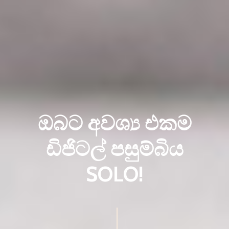
ඔබට අවශ්‍ය එකම
ඩිජිටල් පසුම්බිය
SOLO!